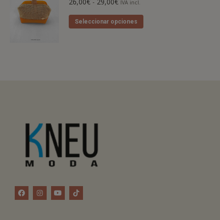
26,00
€
-
29,00
€
IVA incl.
Seleccionar opciones