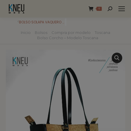
0
BOLSO SOLAPA VAQUERO POLIPIEL MARRÓN – MODELO MALLORCA
Inicio
Bolsos
Compra por modelo
Toscana
Estás aquí:
Bolso Corcho – Modelo Toscana