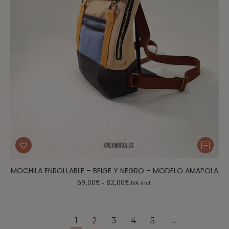
MOCHILA ENROLLABLE – BEIGE Y NEGRO – MODELO AMAPOLA
69,00
€
-
82,00
€
IVA incl.
1
2
3
4
5
→