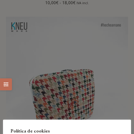
10,00
€
-
18,00
€
IVA incl.
Política de cookies