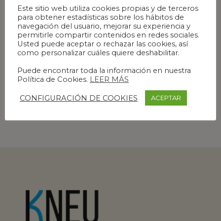
Este sitio web utiliza cookies propias y de terceros
para obtener estadísticas sobre los hábitos de
navegación del usuario, mejorar su experiencia y
permitirle compartir contenidos en redes sociales.
Usted puede aceptar o rechazar las cookies, así
como personalizar cuáles quiere deshabilitar.
Puede encontrar toda la información en nuestra
Política de Cookies.
LEER MÁS
FUNDA PARA PORTÁTIL 13″ – MODELO PATA DE GALLO
MULTICOLOR
CONFIGURACIÓN DE COOKIES
ACEPTAR
25,00
€
-
37,00
€
IVA incl.