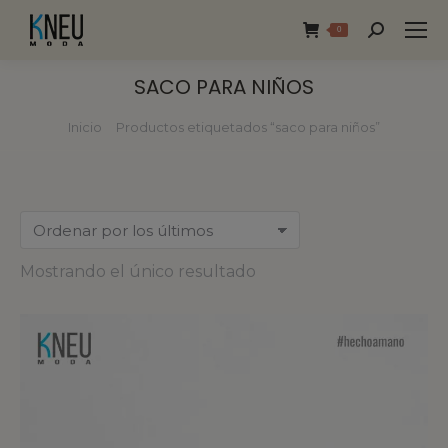
0
SACO PARA NIÑOS
Inicio
Productos etiquetados “saco para niños”
Estás aquí:
Mostrando el único resultado