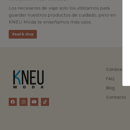
Los neceseres de viaje solo los utilizamos para
guardar nuestros productos de cuidado, pero en
KNEU Moda te enseñamos más usos.
Read & shop
Conócenos
FAQ
Blog
Contacto