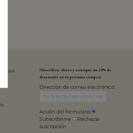
!Suscríbete ahora y consigue un 10% de
pedidos
descuento en tu próxima compra!
Dirección de correo electrónico:
ío
Acción del formulario
Subscribirme
Rechazar
suscripción