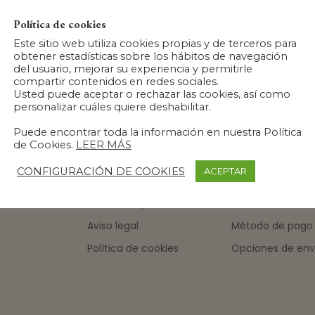
Política de cookies
Este sitio web utiliza cookies propias y de terceros para
obtener estadísticas sobre los hábitos de navegación
del usuario, mejorar su experiencia y permitirle
compartir contenidos en redes sociales.
Usted puede aceptar o rechazar las cookies, así como
personalizar cuáles quiere deshabilitar.
Puede encontrar toda la información en nuestra Política
de Cookies.
LEER MÁS
Condiciones de
Seguimiento de 
CONFIGURACIÓN DE COOKIES
ACEPTAR
contratación
Devoluciones y
Política de privacidad
reembolsos
Aviso legal
Método de pago
Política de cookies
Opciones de env