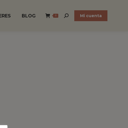
ERES
BLOG
Mi cuenta
0