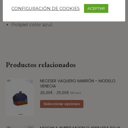
Por supuesto, todo el proceso de fabricación del
Neceser Venecia está hecho a mano
CONFIGURACIÓN DE COOKIES
ACEPTAR
Arpillera color beige.
Polipiel color azul.
Productos relacionados
NECESER VAQUERO MARRÓN - MODELO
VENECIA
26,00
€
-
29,00
€
IVA incl.
Seleccionar opciones
MOCHILA AMBER MODELO ARPILLERA ROJA