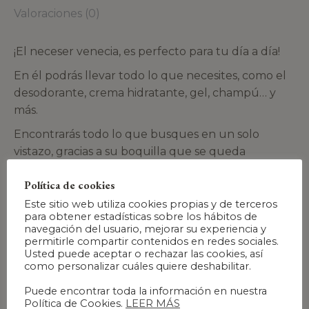
Valoraciones (0)
¡El neceser venecia, es perfecto para tu día a día!
En él podrás llevar todo lo que necesites, como el
desodorante, crema hidratante, gel, champú… y
más.
Encontrarás todo lo que busques en un solo
vistazo, gracias a su boquilla que se queda
completamente abierta, no tendrás que rebuscar
Política de cookies
más.
Este sitio web utiliza cookies propias y de terceros
Es ideal para estas vacaciones de
verano
, y para
para obtener estadísticas sobre los hábitos de
cualquier viajes que hagas
navegación del usuario, mejorar su experiencia y
permitirle compartir contenidos en redes sociales.
¿Te hemos contado que te cabe en cualquier sitio?
Usted puede aceptar o rechazar las cookies, así
como personalizar cuáles quiere deshabilitar.
Gracias a su diseño puedes llevarlo en cualquier
sitio, no te ocupará casi espacio.
Puede encontrar toda la información en nuestra
Política de Cookies.
LEER MÁS