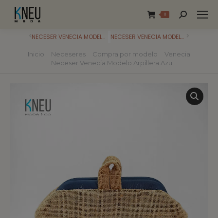
0
NECESER VENECIA MODELO ARPILLERA NEGRO
NECESER VENECIA MODELO ARPILLERA ROJO
Inicio
Neceseres
Compra por modelo
Venecia
Estás aquí:
Neceser Venecia Modelo Arpillera Azul