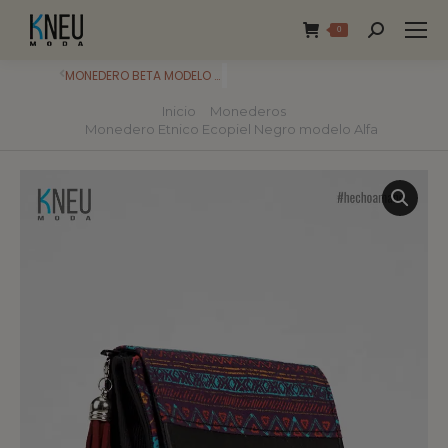
0
MONEDERO BETA MODELO ROSA – FLORES
Inicio
Monederos
Estás aquí:
Monedero Etnico Ecopiel Negro modelo Alfa