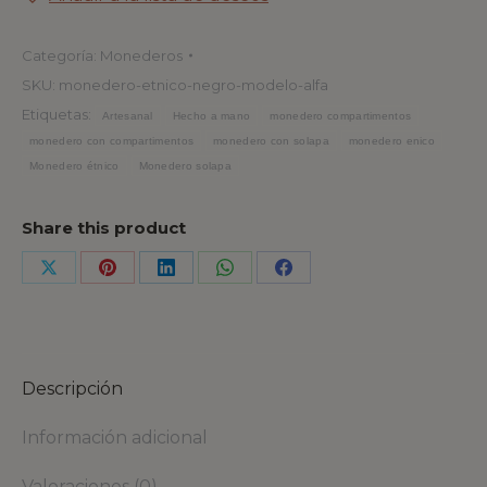
Categoría:
Monederos
SKU:
monedero-etnico-negro-modelo-alfa
Etiquetas:
Artesanal
Hecho a mano
monedero compartimentos
monedero con compartimentos
monedero con solapa
monedero enico
Monedero étnico
Monedero solapa
Share this product
Descripción
Información adicional
Valoraciones (0)