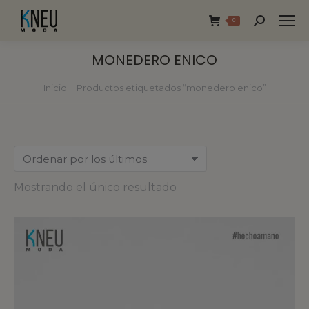
0
MONEDERO ENICO
Inicio
Productos etiquetados “monedero enico”
Estás aquí:
Mostrando el único resultado